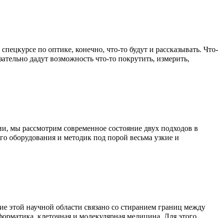
пецкурсе по оптике, конечно, что-то будут и рассказывать. Что-
язательно дадут возможность что-то покрутить, измерить,
ии, мы рассмотрим современное состояние двух подходов в
го оборудования и методик под порой весьма узкие и
е этой научной области связано со стиранием границ между
орматика, клеточная и молекулярная медицина. Для этого