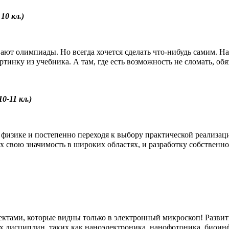
10 кл.)
ют олимпиады. Но всегда хочется сделать что-нибудь самим. На с
артинку из учебника. А там, где есть возможность не сломать, об
0-11 кл.)
в физике и постепенно переходя к выбору практической реализац
х свою значимость в широких областях, и разработку собственно
тами, которые видны только в электронный микроскоп! Развити
 дисциплин, таких как наноэлектроника, нанофотоника, биоинф