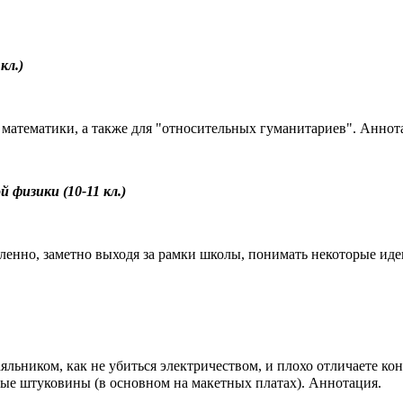
кл.)
и математики, а также для "относительных гуманитариев".
Аннот
физики (10-11 кл.)
убленно, заметно выходя за рамки школы, понимать некоторые ид
аяльником, как не убиться электричеством, и плохо отличаете ко
ные штуковины (в основном на макетных платах).
Аннотация
.