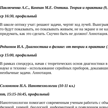
Павлюченко А.С., Компан М.Е. Оптика. Теория и практика (9, 
ср 16:30, профильный
В школе оптику учат: решают задачи, чертят ход лучей. Выигрыва
то будут показывать, но показывать живьем, не на экране и не к
придумать, как это сделать. Скучно быть не должно!
Аннотация
.
Родионов И.А. Диагностика в физике: от теории к практике (1
ср 15:00, профильный
В рамках спецкурса, начав с теоретических основ диагностики 
науке и технике - использование серийных приборов, доказавши
необычные задачи.
Аннотация
.
Соломонов Н.А. Нанотехнологии (10-11 кл.)
пт, 15:15-16:45, профильный
Нанотехнологии помогают современным ученым работать с объек
физикой, химией, биологией, информатикой и появлением новых