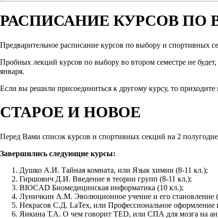
РАСПИСАНИЕ КУРСОВ ПО
Предварительное расписание
курсов по выбору и спортивных с
Пробных лекций курсов по выбору во втором семестре не будет,
января.
Если вы решили присоединиться к другому курсу, то приходите п
СТАРОЕ И НОВОЕ
Перед Вами список курсов и спортивных секций на 2 полугодие.
Завершились следующие курсы:
Душко А.И. Тайная комната, или Язык химии (8-11 кл.);
Гиршович Д.И. Введение в теории групп (8-11 кл.);
BIOCAD Биомедицинская информатика (10 кл.);
Луничкин А.М. Эволюционное учение и его становление (9
Некрасов С.Д. LaTex, или Профессиональное оформление и 
Яикина Т.А. О чем говорит TED, или СПА для мозга на анг