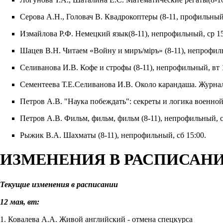
Серова А.Н., Головач В. Квадрокоптеры (8-11, профильный
Измайлова Р.Ф. Немецкий язык(8-11), непрофильный, ср 15
Шацев В.Н. Читаем «Войну и миръ/мiръ» (8-11), непрофиль
Селиванова И.В. Кофе и строфы (8-11), непрофильный, вт 
Сементеева Т.Е.Селиванова И.В. Около карандаша. Журнал
Петров А.В. "Наука побеждать": секреты и логика военной 
Петров А.В. Фильм, фильм, фильм (8-11), непрофильный, с
Рыжик В.А. Шахматы (8-11), непрофильный, сб 15:00.
ИЗМЕНЕНИЯ В РАСПИСАН
Текущие изменения в расписании
12 мая, вт:
1. Ковалева А.А. Живой английский - отмена спецкурса