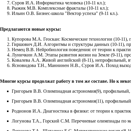
Суров И.А. Информатика человека (10-11 кл.);
Рыжик М.В. Комплексные фракталы (10-11 кл.);
Ильин О.В. Бизнес-школа "Вектор успеха" (9-11 кл.).
Предлагаются новые курсы:
Купорова М.А. Геоскан: Космические технологии (10-11), 
Гиршович Д.И. Алгоритмы и структуры данных (10-11), пр
Немец В.В. Нейробиология поведения: от теории к практик
Луничкин А.М. Этапы развития жизни на Земле (9-11), про
Ковалева А.А. Живой английский (8-11), непрофильный, вт
Ясновидова Т.Н., Маннинен Н.В., Суров И.А. Поход выходно
Многие курсы продолжат работу в том же составе. Но к нек
Григорьев В.В. Олимпиадная астрономия(9), профильный, 
Григорьев В.В. Олимпиадная астрономия(11), профильный,
Родионов И.А. Диагностика в физике: от теории к практике
Логунова Т.А., Горский С.М. Перечневые олимпиады по ма
Логунова Т.А., Шаталина Е.С. Математические регаты(8-10