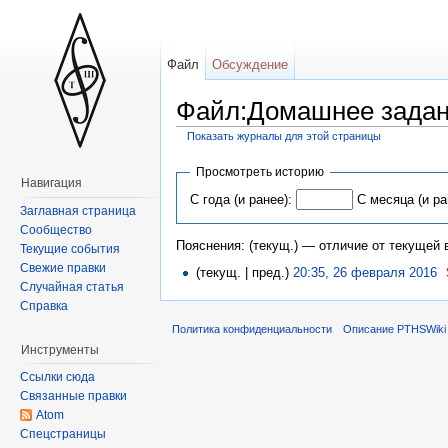
Файл
Обсуждение
Файл:Домашнее задани
Показать журналы для этой страницы
Просмотреть историю
Навигация
С года (и ранее):
С месяца (и ра
Заглавная страница
Сообщество
Пояснения: (текущ.) — отличие от текущей
Текущие события
Свежие правки
(текущ. | пред.)
20:35, 26 февраля 2016
‎
Случайная статья
Справка
Политика конфиденциальности
Описание PTHSWiki
Инструменты
Ссылки сюда
Связанные правки
Atom
Спецстраницы