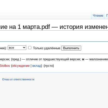
Чтение
е на 1 марта.pdf — история измене
нее):
Только удалённые
 версии; (пред.) — отличие от предшествующей версии;
м
— малозначимо
Stolbov
(
обсуждение
|
вклад
)
‎
(пусто)
Отказ от ответственности