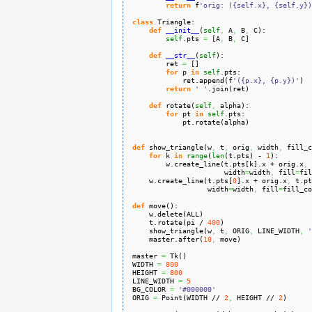
return
 f
'orig: ({self.x}, {self.y})
class
 Triangle:
def
__init__
(
self
,
 A
,
 B
,
 C
)
:
self
.
pts
=
[
A
,
 B
,
 C
]
def
__str__
(
self
)
:
        ret 
=
[
]
for
 p 
in
self
.
pts
:
            ret.
append
(
f
'({p.x}, {p.y})'
)
return
' '
.
join
(
ret
)
def
 rotate
(
self
,
 alpha
)
:
for
 pt 
in
self
.
pts
:
            pt.
rotate
(
alpha
)
def
 show_triangle
(
w
,
 t
,
 orig
,
 width
,
 fill_c
for
 k 
in
range
(
len
(
t.
pts
)
 - 
1
)
:
        w.
create_line
(
t.
pts
[
k
]
.
x
 + orig.
x
,
 
                      width
=
width
,
 fill
=
fil
    w.
create_line
(
t.
pts
[
0
]
.
x
 + orig.
x
,
 t.
pt
                  width
=
width
,
 fill
=
fill_co
def
 move
(
)
:
    w.
delete
(
ALL
)
    t.
rotate
(
pi / 
400
)
    show_triangle
(
w
,
 t
,
 ORIG
,
 LINE_WIDTH
,
'
    master.
after
(
10
,
 move
)
master 
=
 Tk
(
)
WIDTH 
=
800
HEIGHT 
=
800
LINE_WIDTH 
=
5
BG_COLOR 
=
'#000000'
ORIG 
=
 Point
(
WIDTH // 
2
,
 HEIGHT // 
2
)