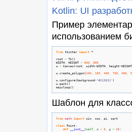
Kotlin: UI разработ
Пример элементарн
использованием би
from
 tkinter 
import
 *
root 
=
 Tk
(
)
WIDTH
,
 HEIGHT 
=
800
,
800
w 
=
 Canvas
(
root
,
 width
=
WIDTH
,
 height
=
HEIGHT
w.
create_polygon
(
100
,
100
,
400
,
700
,
400
,
5
w.
configure
(
background
=
'#113311'
)
w.
pack
(
)
mainloop
(
)
Шаблон для классов
from
math
import
 sin
,
 cos
,
 pi
,
 sqrt
class
 Point:
def
__init__
(
self
,
 x 
=
0
,
 y 
=
0
)
: