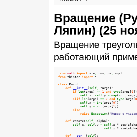
Вращение (Py
Ляпин) (25 ноя
Вращение треуголь
работающий приме
from
math
import
 sin
,
 cos
,
 pi
,
 sqrt
from
 tkinter 
import
 *
class
 Point:
def
__init__
(
self
,
 *args
)
:
if
len
(
args
)
==
1
and
type
(
args
[
0
]
)
self
.
x
,
self
.
y
=
map
(
int
,
 args
[
elif
len
(
args
)
==
2
and
type
(
args
[
0
self
.
x
=
int
(
args
[
0
]
)
self
.
y
=
int
(
args
[
1
]
)
else
:
raise
Exception
(
"Неверно указан
def
 rotate
(
self
,
 alpha
)
:
self
.
x
,
self
.
y
=
self
.
x
 * cos
(
alpha
self
.
x
 * sin
(
alpha
def
__str__
(
self
)
: