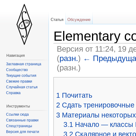
Статья
Обсуждение
Elementary c
Версия от 11:24, 19 
Навигация
(
разн.
)
← Предыдуща
Заглавная страница
(разн.)
Сообщество
Текущие события
Свежие правки
Случайная статья
Справка
1
Почитать
2
Сдать тренировочные
Инструменты
3
Материалы некоторых
Ссылки сюда
Связанные правки
3.1
Начало — классы Po
Спецстраницы
Версия для печати
3.2
Скалярное и векто