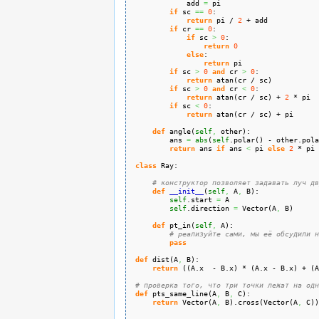
            add 
=
 pi
if
 sc 
==
0
:
return
 pi / 
2
 + add
if
 cr 
==
0
:
if
 sc 
>
0
:
return
0
else
:
return
 pi
if
 sc 
>
0
and
 cr 
>
0
:
return
 atan
(
cr / sc
)
if
 sc 
>
0
and
 cr 
<
0
:
return
 atan
(
cr / sc
)
 + 
2
 * pi
if
 sc 
<
0
:
return
 atan
(
cr / sc
)
 + pi
def
 angle
(
self
,
 other
)
:
        ans 
=
abs
(
self
.
polar
(
)
 - other.
pola
return
 ans 
if
 ans 
<
 pi 
else
2
 * pi 
class
 Ray:
# конструктор позволяет задавать луч дв
def
__init__
(
self
,
 A
,
 B
)
:
self
.
start
=
 A
self
.
direction
=
 Vector
(
A
,
 B
)
def
 pt_in
(
self
,
 A
)
:
# реализуйте сами, мы её обсудили н
pass
def
 dist
(
A
,
 B
)
:
return
(
(
A.
x
  - B.
x
)
 * 
(
A.
x
 - B.
x
)
 + 
(
A
# проверка того, что три точки лежат на одн
def
 pts_same_line
(
A
,
 B
,
 C
)
:
return
 Vector
(
A
,
 B
)
.
cross
(
Vector
(
A
,
 C
)
)