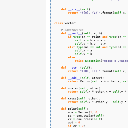
def
__str__
(
self
)
:
return
"({0}, {1})"
.
format
(
self
.
x
,
class
 Vector:
# конструктор
def
__init__
(
self
,
 a
,
 b
)
:
if
type
(
a
)
==
 Point 
and
type
(
b
)
==
 
self
.
x
=
 b.
x
 - a.
x
self
.
y
=
 b.
y
 - a.
y
elif
type
(
a
)
==
int
and
type
(
b
)
==
self
.
x
=
 a
self
.
y
=
 b
else
:
raise
Exception
(
"Неверно указан
def
__str__
(
self
)
:
return
"({0}, {1})"
.
format
(
self
.
x
,
def
__add__
(
self
,
 other
)
:
return
 Vector
(
self
.
x
 + other.
x
,
sel
def
 scalar
(
self
,
 other
)
:
return
self
.
x
 * other.
x
 + 
self
.
y
 * 
def
 cross
(
self
,
 other
)
:
return
self
.
x
 * other.
y
 - 
self
.
y
 * 
def
 polar
(
self
)
:
        one 
=
 Vector
(
1
,
0
)
        sc 
=
 one.
scalar
(
self
)
        cr 
=
 one.
cross
(
self
)
        add 
=
0
if
 cr 
<
0
: