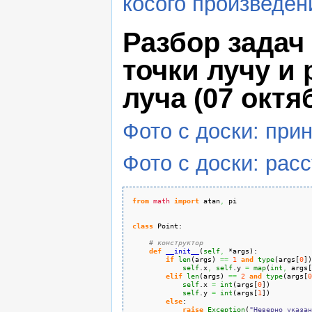
косого произведен
Разбор задач
точки лучу и 
луча (07 октяб
Фото с доски: при
Фото с доски: расс
from
math
import
 atan
,
 pi
class
 Point:
# конструктор
def
__init__
(
self
,
 *args
)
:
if
len
(
args
)
==
1
and
type
(
args
[
0
]
)
self
.
x
,
self
.
y
=
map
(
int
,
 args
[
elif
len
(
args
)
==
2
and
type
(
args
[
0
self
.
x
=
int
(
args
[
0
]
)
self
.
y
=
int
(
args
[
1
]
)
else
:
raise
Exception
(
"Неверно указан