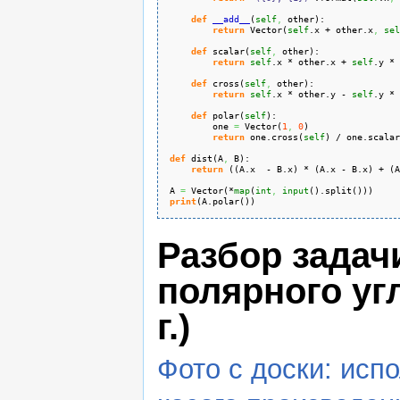
def
__add__
(
self
,
 other
)
:
return
 Vector
(
self
.
x
 + other.
x
,
sel
def
 scalar
(
self
,
 other
)
:
return
self
.
x
 * other.
x
 + 
self
.
y
 * 
def
 cross
(
self
,
 other
)
:
return
self
.
x
 * other.
y
 - 
self
.
y
 * 
def
 polar
(
self
)
:
        one 
=
 Vector
(
1
,
0
)
return
 one.
cross
(
self
)
 / one.
scalar
def
 dist
(
A
,
 B
)
:
return
(
(
A.
x
  - B.
x
)
 * 
(
A.
x
 - B.
x
)
 + 
(
A
A 
=
 Vector
(
*
map
(
int
,
input
(
)
.
split
(
)
)
)
print
(
A.
polar
(
)
)
Разбор задач
полярного угл
г.)
Фото с доски: исп