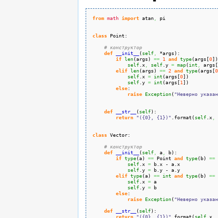
from
math
import
 atan
,
 pi
class
 Point:
# конструктор
def
__init__
(
self
,
 *args
)
:
if
len
(
args
)
==
1
and
type
(
args
[
0
]
)
self
.
x
,
self
.
y
=
map
(
int
,
 args
[
elif
len
(
args
)
==
2
and
type
(
args
[
0
self
.
x
=
int
(
args
[
0
]
)
self
.
y
=
int
(
args
[
1
]
)
else
:
raise
Exception
(
"Неверно указан
def
__str__
(
self
)
:
return
"({0}, {1})"
.
format
(
self
.
x
,
class
 Vector:
# конструктор
def
__init__
(
self
,
 a
,
 b
)
:
if
type
(
a
)
==
 Point 
and
type
(
b
)
==
 
self
.
x
=
 b.
x
 - a.
x
self
.
y
=
 b.
y
 - a.
y
elif
type
(
a
)
==
int
and
type
(
b
)
==
self
.
x
=
 a
self
.
y
=
 b
else
:
raise
Exception
(
"Неверно указан
def
__str__
(
self
)
:
return
"({0}, {1})"
.
format
(
self
.
x
,