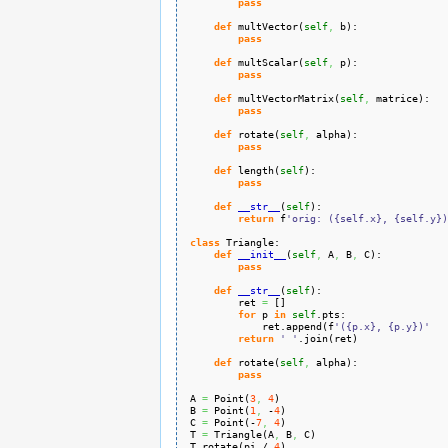
pass
def
 multVector
(
self
,
 b
)
:
pass
def
 multScalar
(
self
,
 p
)
:
pass
def
 multVectorMatrix
(
self
,
 matrice
)
:
pass
def
 rotate
(
self
,
 alpha
)
:
pass
def
 length
(
self
)
:
pass
def
__str__
(
self
)
:
return
 f
'orig: ({self.x}, {self.y})
class
 Triangle:
def
__init__
(
self
,
 A
,
 B
,
 C
)
:
pass
def
__str__
(
self
)
:
        ret 
=
[
]
for
 p 
in
self
.
pts
:
            ret.
append
(
f
'({p.x}, {p.y})'
return
' '
.
join
(
ret
)
def
 rotate
(
self
,
 alpha
)
:
pass
A 
=
 Point
(
3
,
4
)
B 
=
 Point
(
1
,
 -
4
)
C 
=
 Point
(
-
7
,
4
)
T 
=
 Triangle
(
A
,
 B
,
 C
)
T.
rotate
(
pi / 
4
)