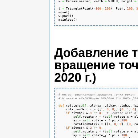
w 
=
 Canvas
(
master
,
 width 
=
 WIDTH
,
 height 
=
 
t 
=
 Triangle
(
Point
(
-
300
,
100
)
,
 Point
(
100
,
3
move
(
)
w.
pack
(
)
mainloop
(
)
Добавление т
вращение точ
2020 г.)
# метод, реализующий вращение точки вокруг 
# bimask — анализируем младшие три бита для
def
 rotate
(
self
,
 alphax
,
 alphay
,
 alphaz
,
 bi
    rotationMatrix 
=
[
[
1
,
0
,
0
]
,
[
0
,
1
,
0
]
,
if
 bitmask & 
4
!=
0
:  
#  rotate with al
self
.
rotate_x
=
(
self
.
rotate_x
 + al
        ax 
=
self
.
rotate_x
 * pi / 
180
        rotationMatrix 
=
[
[
1
,
0
,
0
]
,
[
0
,
 co
if
 bitmask & 
2
!=
0
:
self
.
rotate_y
=
(
self
.
rotate_y
 + al
        ay 
=
self
.
rotate_y
 * pi / 
180