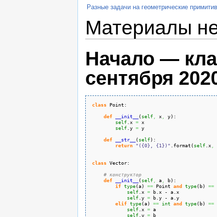
Разные задачи на геометрические примити
Материалы не
Начало — клас
сентября 2020 
class
 Point:
def
__init__
(
self
,
 x
,
 y
)
:
self
.
x
=
 x
self
.
y
=
 y
def
__str__
(
self
)
:
return
"({0}, {1})"
.
format
(
self
.
x
,
class
 Vector:
# конструктор
def
__init__
(
self
,
 a
,
 b
)
:
if
type
(
a
)
==
 Point 
and
type
(
b
)
==
 
self
.
x
=
 b.
x
 - a.
x
self
.
y
=
 b.
y
 - a.
y
elif
type
(
a
)
==
int
and
type
(
b
)
==
self
.
x
=
 a
self
.
y
=
 b