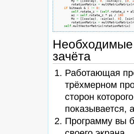
        My 
=
[
[
cos
(
ay
)
,
0
,
 -sin
(
ay
)
]
,
[
0
,
1
        rotationMatrix 
=
 multMatrixMatrix
(
r
if
 bitmask & 
1
!=
0
:
self
.
rotate_z
=
(
self
.
rotate_z
 + al
        az 
=
self
.
rotate_z
 * pi / 
180
        Mz 
=
[
[
cos
(
az
)
,
 -sin
(
az
)
,
0
]
,
[
sin
(
        rotationMatrix 
=
 multMatrixMatrix
(
r
self
.
multVectorMatrix
(
rotationMatrix
)
Необходимые 
зачёта
Работающая про
трёхмерном про
сторон которого
показывается, 
Программу вы б
своего экрана.