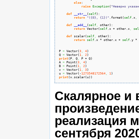
else
:
raise
Exception
(
"Неверно указан
def
__str__
(
self
)
:
return
"({0}, {1})"
.
format
(
self
.
x
,
def
__add__
(
self
,
 other
)
:
return
 Vector
(
self
.
x
 + other.
x
,
sel
def
 scalar
(
self
,
 other
)
:
return
self
.
x
 * other.
x
 + 
self
.
y
 * 
P 
=
 Vector
(
3
,
4
)
Q 
=
 Vector
(
1
,
2
)
print
(
P
,
 Q
,
 P + Q
)
A 
=
 Point
(
3
,
4
)
B 
=
 Point
(
1
,
2
)
v 
=
 Vector
(
1
,
3
)
u 
=
 Vector
(
-
1273548172564
,
1
)
print
(
v.
scalar
(
u
)
)
Скалярное и 
произведение
реализация ме
сентября 2020 