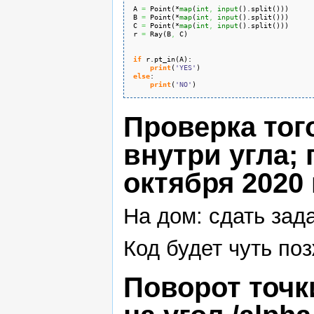
A 
=
 Point
(
*
map
(
int
,
input
(
)
.
split
(
)
)
)
B 
=
 Point
(
*
map
(
int
,
input
(
)
.
split
(
)
)
)
C 
=
 Point
(
*
map
(
int
,
input
(
)
.
split
(
)
)
)
r 
=
 Ray
(
B
,
 C
)
if
 r.
pt_in
(
A
)
:
print
(
'YES'
)
else
:
print
(
'NO'
)
Проверка того
внутри угла; 
октября 2020 г
На дом: сдать зад
Код будет чуть поз
Поворот точк