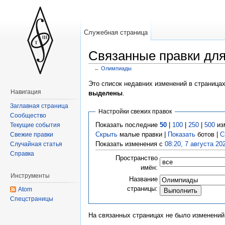
Служебная страница
Связанные правки дл
←
Олимпиады
Это список недавних изменений в страница
Навигация
выделены
.
Заглавная страница
Настройки свежих правок
Сообщество
Показать последние
50
|
100
|
250
|
500
из
Текущие события
Скрыть
малые правки |
Показать
ботов |
С
Свежие правки
Показать изменения с
08:20, 7 августа 20
Случайная статья
Справка
Пространство
имён:
Инструменты
Название
страницы:
Atom
Спецстраницы
На связанных страницах не было изменений