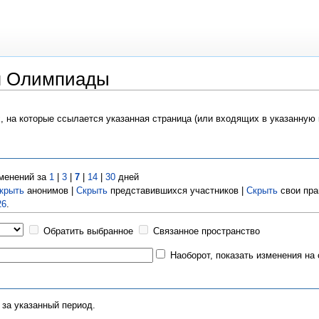
я Олимпиады
х, на которые ссылается указанная страница (или входящих в указанную
менений за
1
|
3
|
7
|
14
|
30
дней
крыть
анонимов |
Скрыть
представившихся участников |
Скрыть
свои пра
26
.
Обратить выбранное
Связанное пространство
Наоборот, показать изменения на
 за указанный период.