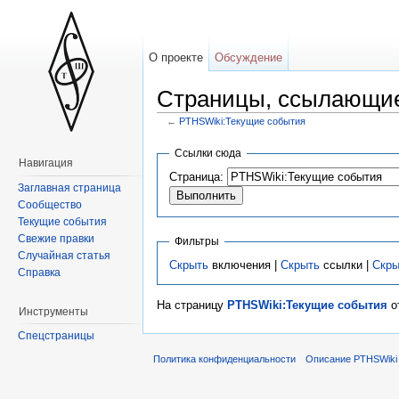
О проекте
Обсуждение
Страницы, ссылающие
←
PTHSWiki:Текущие события
Ссылки сюда
Навигация
Страница:
Заглавная страница
Сообщество
Текущие события
Свежие правки
Фильтры
Случайная статья
Скрыть
включения |
Скрыть
ссылки |
Скры
Справка
На страницу
PTHSWiki:Текущие события
о
Инструменты
Спецстраницы
Политика конфиденциальности
Описание PTHSWiki